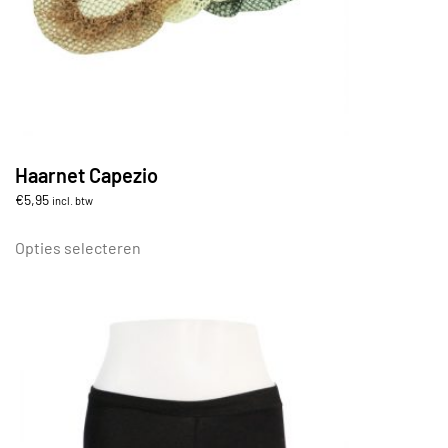
Haarnet Capezio
€
5,95
incl. btw
Dit
product
Opties selecteren
heeft
meerdere
variaties.
Deze
optie
kan
gekozen
worden