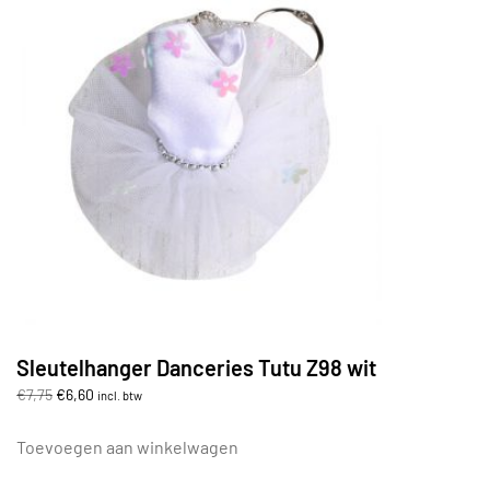
Sleutelhanger Danceries Tutu Z98 wit
Oorspronkelijke
Huidige
€
7,75
€
6,60
incl. btw
prijs
prijs
was:
is:
Toevoegen aan winkelwagen
€7,75.
€6,60.