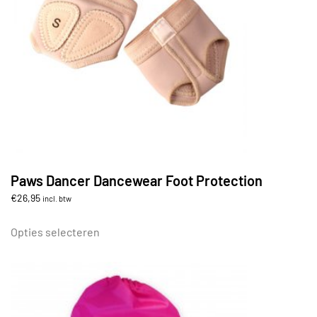
gekozen
worden
op
de
productpagina
Paws Dancer Dancewear Foot Protection
€
26,95
incl. btw
Dit
product
Opties selecteren
heeft
meerdere
variaties.
Deze