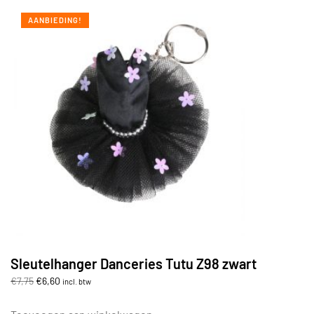
AANBIEDING!
Sleutelhanger Danceries Tutu Z98 zwart
Oorspronkelijke
Huidige
€
7,75
€
6,60
incl. btw
prijs
prijs
was:
is: