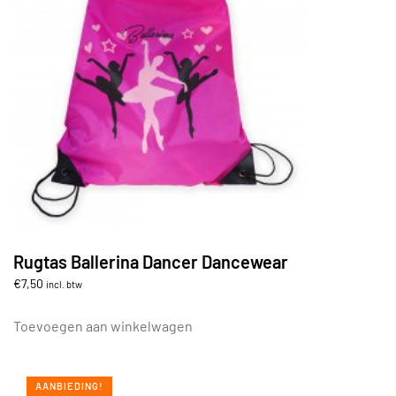
optie
kan
gekozen
worden
op
de
productpagina
Rugtas Ballerina Dancer Dancewear
€
7,50
incl. btw
Toevoegen aan winkelwagen
AANBIEDING!