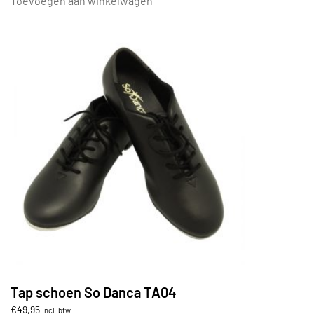
Toevoegen aan winkelwagen
€7,75.
€6,60.
Tap schoen So Danca TA04
€
49,95
incl. btw