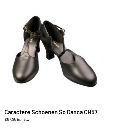
Caractere Schoenen So Danca CH57
€
87,95
incl. btw
Dit