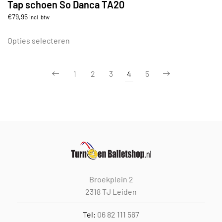
Tap schoen So Danca TA20
€
79,95
incl. btw
Dit
product
Opties selecteren
heeft
meerdere
1
2
3
4
5
variaties.
Deze
optie
kan
gekozen
worden
op
de
productpagina
Broekplein 2
2318 TJ Leiden
Tel:
06 82 111 567