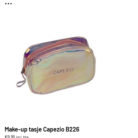
…
Make-up tasje Capezio B226
€
9,95
incl. btw