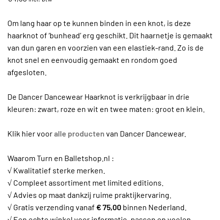
Om lang haar op te kunnen binden in een knot, is deze
haarknot of ‘bunhead’ erg geschikt. Dit haarnetje is gemaakt
van dun garen en voorzien van een elastiek-rand. Zo is de
knot snel en eenvoudig gemaakt en rondom goed
afgesloten.
De Dancer Dancewear Haarknot is verkrijgbaar in drie
kleuren: zwart, roze en wit en twee maten: groot en klein.
Klik hier voor
alle producten
van Dancer Dancewear.
Waarom Turn en Balletshop.nl :
√ Kwalitatief sterke merken.
√ Compleet assortiment met limited editions.
√ Advies op maat dankzij ruime praktijkervaring.
√ Gratis verzending vanaf
€ 75,00
binnen Nederland.
√ Een echte winkel voor informatie, passen en voelen.