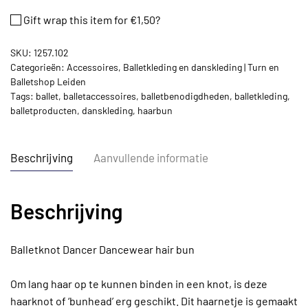
bun
Gift wrap this item for
€
1,50
?
aantal
SKU:
1257.102
Categorieën:
Accessoires
,
Balletkleding en danskleding | Turn en
Balletshop Leiden
Tags:
ballet
,
balletaccessoires
,
balletbenodigdheden
,
balletkleding
,
balletproducten
,
danskleding
,
haarbun
Beschrijving
Aanvullende informatie
Beschrijving
Balletknot Dancer Dancewear hair bun
Om lang haar op te kunnen binden in een knot, is deze
haarknot of ‘bunhead’ erg geschikt. Dit haarnetje is gemaakt