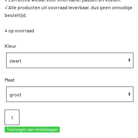
√ Alle producten uit voorraad leverbaar, dus geen onnodige
besteltijd.
4 op voorraad
Kleur
Maat
Balletknot
Dancer
Dancewear
Toevoegen aan winkelwagen
hair