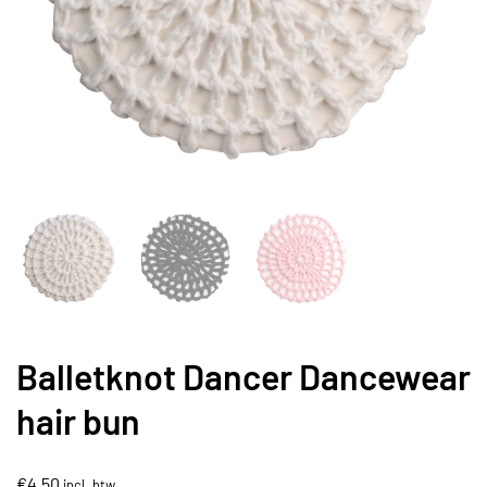
Balletknot Dancer Dancewear
hair bun
€
4,50
incl. btw