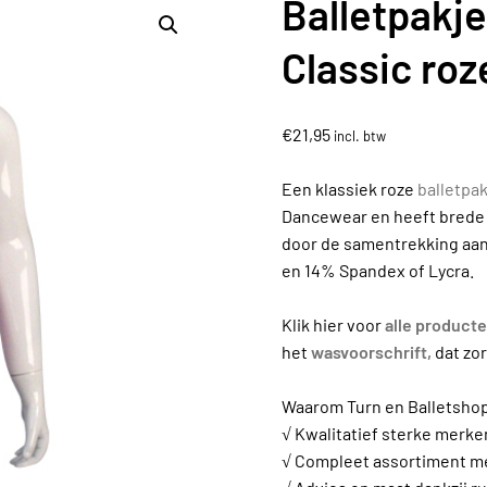
Balletpakj
Classic roz
€
21,95
incl. btw
Een klassiek roze
balletpak
Dancewear en heeft brede 
door de samentrekking aan 
en 14% Spandex of Lycra.
Klik hier voor
alle product
het
wasvoorschrift,
dat zo
Waarom Turn en Balletshop.
√ Kwalitatief sterke merke
√ Compleet assortiment met