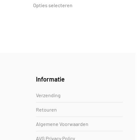
product
Opties selecteren
heeft
meerdere
variaties.
Deze
optie
kan
gekozen
worden
op
Informatie
de
gina
productpagina
Verzending
Retouren
Algemene Voorwaarden
AVG Privacy Policy