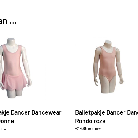
an …
pakje Dancer Dancewear
Balletpakje Dancer Da
Donna
Rondo roze
€
19,95
. btw
incl. btw
Dit
Dit