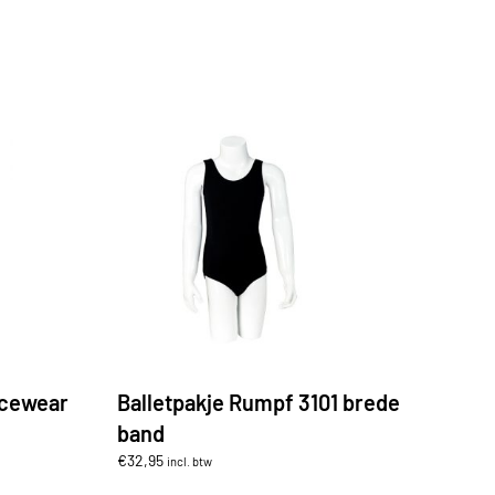
ncewear
Balletpakje Rumpf 3101 brede
band
€
32,95
incl. btw
Dit