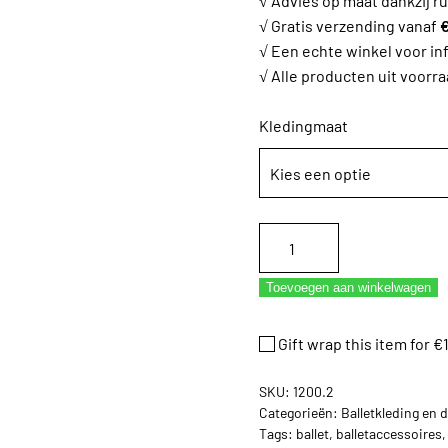
√ Advies op maat dankzij ru
√ Gratis verzending vanaf
€
√ Een echte winkel voor in
√ Alle producten uit voorra
Kledingmaat
Balletpakje
Dancer
Dancewear
Toevoegen aan winkelwagen
Classic
roze
Gift wrap this item for
€
aantal
SKU:
1200.2
Categorieën:
Balletkleding en 
Tags:
ballet
,
balletaccessoires