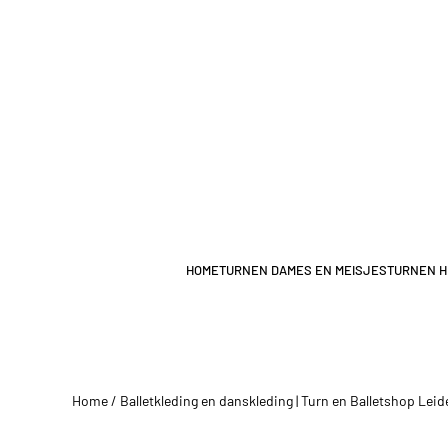
Overslaan en naar de inhoud gaan
HOME
TURNEN DAMES EN MEISJES
TURNEN H
Home
/
Balletkleding en danskleding | Turn en Balletshop Leid