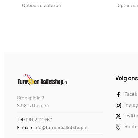
tot
product
Opties selecteren
Opties s
€26,95
heeft
meerdere
variaties.
Deze
optie
kan
gekozen
worden
op
Volg ons
de
productpagina
Faceb
Broekplein 2
Insta
2318 TJ Leiden
Twitte
Tel:
06 82 111 567
Route
E-mail:
info@turnenballetshop.nl