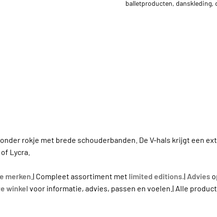
balletproducten
,
danskleding
,
zonder rokje met brede schouderbanden. De V-hals krijgt een ex
of Lycra.
ke merken
.| Compleet assortiment met
limited editions.
|
Advies
op
e winkel
voor informatie, advies, passen en voelen.| Alle produc