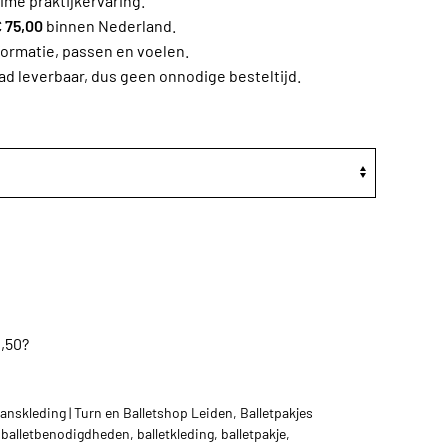
ime praktijkervaring.
 75,00
binnen Nederland.
formatie, passen en voelen.
ad leverbaar, dus geen onnodige besteltijd.
1,50
?
danskleding | Turn en Balletshop Leiden
,
Balletpakjes
,
balletbenodigdheden
,
balletkleding
,
balletpakje
,