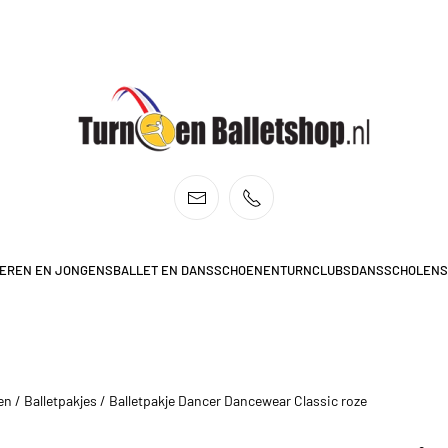
EREN EN JONGENS
BALLET EN DANS
SCHOENEN
TURNCLUBS
DANSSCHOLEN
S
en
/
Balletpakjes
/ Balletpakje Dancer Dancewear Classic roze