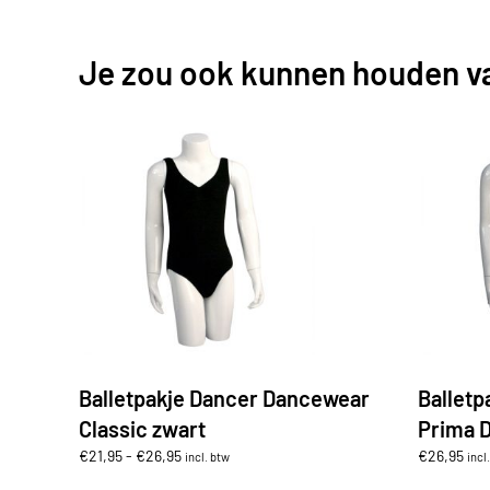
Je zou ook kunnen houden v
Balletpakje Dancer Dancewear
Ballet
Classic zwart
Prima 
Prijsklasse:
€
21,95
-
€
26,95
€
26,95
incl. btw
incl
€21,95
Dit