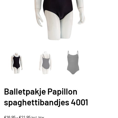
Balletpakje Papillon
spaghettibandjes 4001
Prijsklasse:
€
16,95
-
€
21,95
incl. btw