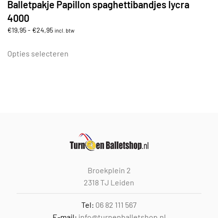
Balletpakje Papillon spaghettibandjes lycra
4000
Prijsklasse:
€
19,95
-
€
24,95
incl. btw
€19,95
Dit
tot
product
Opties selecteren
€24,95
heeft
meerdere
variaties.
Deze
optie
kan
gekozen
worden
op
Broekplein 2
de
2318 TJ Leiden
productpagina
Tel:
06 82 111 567
E-mail:
info@turnenballetshop.nl