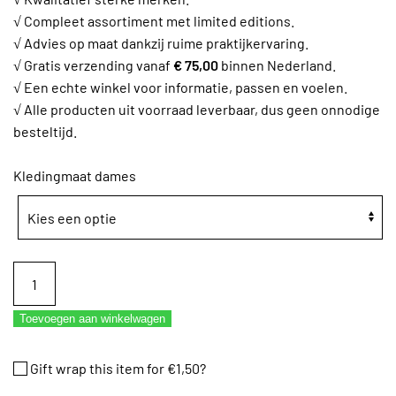
√ Compleet assortiment met limited editions.
√ Advies op maat dankzij ruime praktijkervaring.
√ Gratis verzending vanaf
€ 75,00
binnen Nederland.
√ Een echte winkel voor informatie, passen en voelen.
√ Alle producten uit voorraad leverbaar, dus geen onnodige
besteltijd.
Kledingmaat dames
Balletpakje
Papillon
spaghettibandjes
Toevoegen aan winkelwagen
4001
aantal
Gift wrap this item for
€
1,50
?