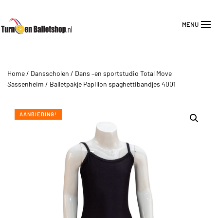
MENU
Overslaan en naar de inhoud gaan
Home
/
Dansscholen
/
Dans –en sportstudio Total Move
Sassenheim
/ Balletpakje Papillon spaghettibandjes 4001
AANBIEDING!