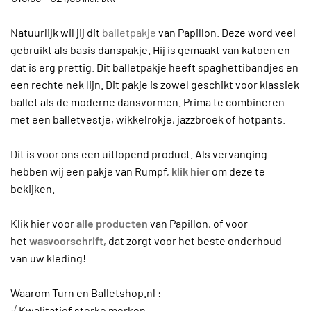
€16,95
tot
Natuurlijk wil jij dit
balletpakje
van Papillon. Deze word veel
€21,95
gebruikt als basis danspakje. Hij is gemaakt van katoen en
dat is erg prettig. Dit balletpakje heeft spaghettibandjes en
een rechte nek lijn. Dit pakje is zowel geschikt voor klassiek
ballet als de moderne dansvormen. Prima te combineren
met een balletvestje, wikkelrokje, jazzbroek of hotpants.
Dit is voor ons een uitlopend product. Als vervanging
hebben wij een pakje van Rumpf,
klik hier
om deze te
bekijken.
Klik hier voor
alle producten
van Papillon, of voor
het
wasvoorschrift,
dat zorgt voor het beste onderhoud
van uw kleding!
Waarom Turn en Balletshop.nl :
√ Kwalitatief sterke merken.