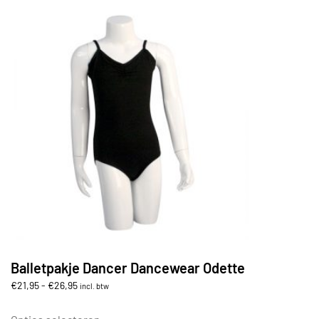
Balletpakje Dancer Dancewear Odette
Prijsklasse:
€
21,95
-
€
26,95
incl. btw
€21,95
Dit
tot
product