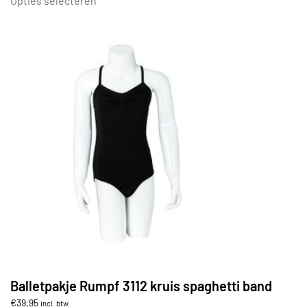
Opties selecteren
€26,95
heeft
meerdere
variaties.
Deze
optie
kan
gekozen
worden
op
de
productpagina
Balletpakje Rumpf 3112 kruis spaghetti band
€
39,95
incl. btw