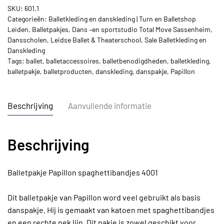
SKU:
601.1
Categorieën:
Balletkleding en danskleding | Turn en Balletshop
Leiden
,
Balletpakjes
,
Dans –en sportstudio Total Move Sassenheim
,
Dansscholen
,
Leidse Ballet & Theaterschool
,
Sale Balletkleding en
Danskleding
Tags:
ballet
,
balletaccessoires
,
balletbenodigdheden
,
balletkleding
,
balletpakje
,
balletproducten
,
danskleding
,
danspakje
,
Papillon
Beschrijving
Aanvullende informatie
Beschrijving
Balletpakje Papillon spaghettibandjes 4001
Dit balletpakje van Papillon word veel gebruikt als basis
danspakje. Hij is gemaakt van katoen met spaghettibandjes
en een rechte nek lijn. Dit pakje is zowel geschikt voor