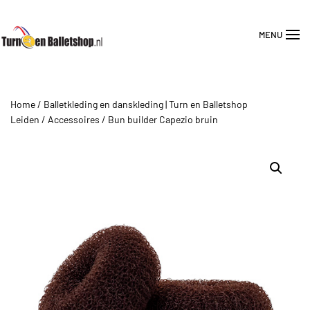
MENU
Overslaan en naar de inhoud gaan
Home
/
Balletkleding en danskleding | Turn en Balletshop
Leiden
/
Accessoires
/ Bun builder Capezio bruin