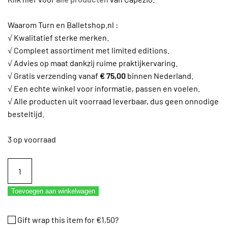
Waarom Turn en Balletshop.nl :
√ Kwalitatief sterke merken.
√ Compleet assortiment met limited editions.
√ Advies op maat dankzij ruime praktijkervaring.
√ Gratis verzending vanaf
€ 75,00
binnen Nederland.
√ Een echte winkel voor informatie, passen en voelen.
√ Alle producten uit voorraad leverbaar, dus geen onnodige
besteltijd.
3 op voorraad
Bun
builder
Capezio
Toevoegen aan winkelwagen
bruin
aantal
Gift wrap this item for
€
1,50
?