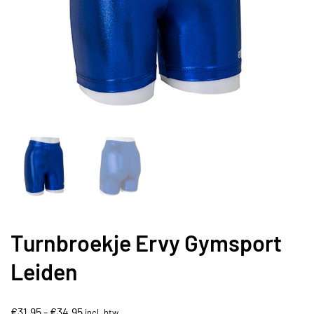
Turnbroekje Ervy Gymsport
Leiden
Prijsklasse:
€
31,95
-
€
34,95
incl. btw