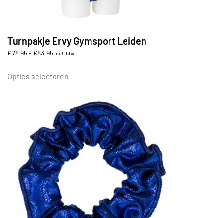
Turnpakje Ervy Gymsport Leiden
Prijsklasse:
€
78,95
-
€
83,95
incl. btw
€78,95
Dit
tot
product
Opties selecteren
€83,95
heeft
meerdere
variaties.
Deze
optie
kan
gekozen
worden
op
de
productpagina