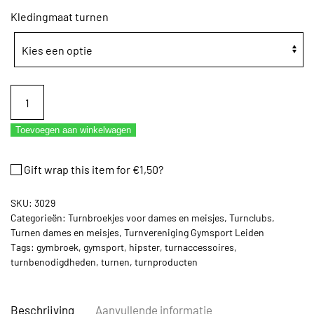
Kledingmaat turnen
Turnbroekje
Ervy
Gymsport
Toevoegen aan winkelwagen
Leiden
aantal
Gift wrap this item for
€
1,50
?
SKU:
3029
Categorieën:
Turnbroekjes voor dames en meisjes
,
Turnclubs
,
Turnen dames en meisjes
,
Turnvereniging Gymsport Leiden
Tags:
gymbroek
,
gymsport
,
hipster
,
turnaccessoires
,
turnbenodigdheden
,
turnen
,
turnproducten
Beschrijving
Aanvullende informatie