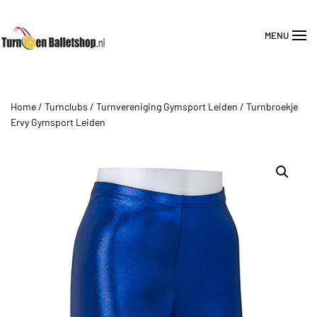
MENU
Overslaan en naar de inhoud gaan
Home
/
Turnclubs
/
Turnvereniging Gymsport Leiden
/ Turnbroekje
Ervy Gymsport Leiden