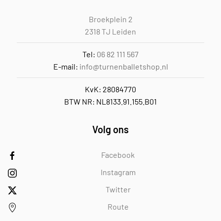
op
Broekplein 2
de
2318 TJ Leiden
productpagina
Tel:
06 82 111 567
E-mail:
info@turnenballetshop.nl
KvK: 28084770
BTW NR: NL8133.91.155.B01
Volg ons
Facebook
Instagram
Twitter
Route