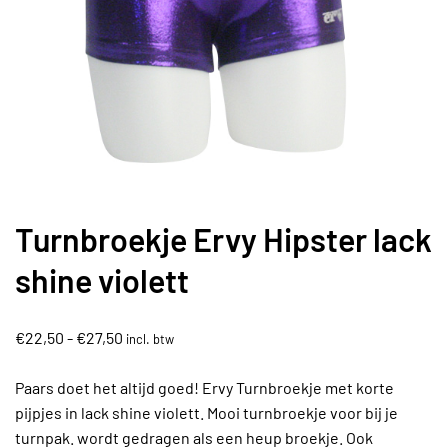
Turnbroekje Ervy Hipster lack
shine violett
Prijsklasse:
€
22,50
-
€
27,50
incl. btw
€22,50
tot
Paars doet het altijd goed! Ervy Turnbroekje met korte
€27,50
pijpjes in lack shine violett. Mooi turnbroekje voor bij je
turnpak. wordt gedragen als een heup broekje. Ook