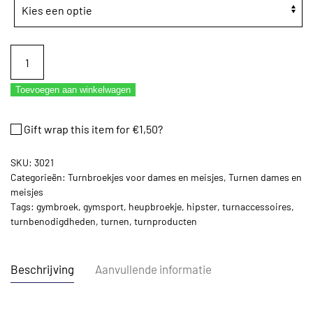
Turnbroekje
Ervy
Hipster
Toevoegen aan winkelwagen
lack
shine
Gift wrap this item for
€
1,50
?
violett
aantal
SKU:
3021
Categorieën:
Turnbroekjes voor dames en meisjes
,
Turnen dames en
meisjes
Tags:
gymbroek
,
gymsport
,
heupbroekje
,
hipster
,
turnaccessoires
,
turnbenodigdheden
,
turnen
,
turnproducten
Beschrijving
Aanvullende informatie