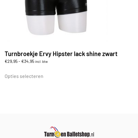
Turnbroekje Ervy Hipster lack shine zwart
Prijsklasse:
€
29,95
-
€
34,95
incl. btw
€29,95
Dit
tot
product
Opties selecteren
€34,95
heeft
meerdere
variaties.
Deze
optie
kan
gekozen
worden